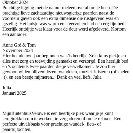
Oktober 2024
Prachtige ligging met de natuur meteen overal om je heen. De
prachtige lieve zachtaardige nieuwsgierige paarden naast de
voordeur gaven ook een extra dimensie die rustgevend was en
gezellig. Het huisje was warm en sfeervol en had een erg fijn bed.
Heerlijk ontbijtje wat klaar voor de deur werd afgeleverd. Kortom
een aanrader!
Anne Gré & Tom
November 2024
Hier het nieuwe jaar beginnen was/is heerlijk. Zo'n knus plekje en
alles met zorg en toewijding gemaakt en verzorgd. Een heerlijk bed
en 's ochtends twee paarden die je verwelkomen. Je zou hier
gewoon willen blijven: lezen, wandelen, muziek luisteren (of spelen
:)), en een beetje mijmeren... Dank en veel liefs, Julia
Julia
Januari 2025
MijnBuitenhuisVeluwe is een heerlijke plek waar je je kunt
terugtrekken om te werken, te vergaderen of om te relaxen. Een
perfecte uitvalsbasis voor prachtige wandel-, fiets- of
paardrijtochten.